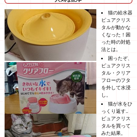
猫の給水器
ピュアクリス
タルが動かな
くなった！困
った時の対処
法とは。
困ったぞ、
ピュアクリス
タル・クリア
フローのフタ
を外して水浸
し。
猫が水をひ
っくり返す..
ピュアクリス
タルを買って
みた結果。