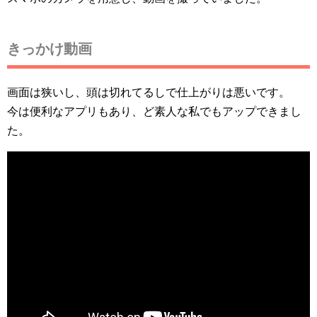
きっかけ動画
画面は狭いし、頭は切れてるしで仕上がりは悪いです。
今は便利なアプリもあり、ど素人な私でもアップできまし
た。