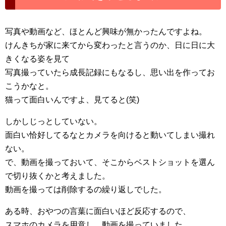
写真や動画など、ほとんど興味が無かったんですよね。
けんきちが家に来てから変わったと言うのか、日に日に大
きくなる姿を見て
写真撮っていたら成長記録にもなるし、思い出を作ってお
こうかなと。
猫って面白いんですよ、見てると(笑)
しかしじっとしていない。
面白い恰好してるなとカメラを向けると動いてしまい撮れ
ない。
で、動画を撮っておいて、そこからベストショットを選ん
で切り抜くかと考えました。
動画を撮っては削除するの繰り返しでした。
ある時、おやつの言葉に面白いほど反応するので、
スマホのカメラを用意し、動画を撮っていました。