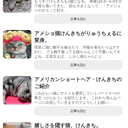
もうすぐけんきちも2歳になる。 体重は6.8～6.9キロ
で落ち着いてきた。 顔も大きくなって、「アメショ
ーのオスって顔大...
記事を読む
アメショ猫けんきちがりゅうちぇるに
変身。
現実に猫に帽子を被せたり、洋服を着せたりはさす
がに... でも帽子被ってる猫ちゃんって可愛いんです
よね、正直言えば。 しかし猫ちゃんにと...
記事を読む
アメリカンショートヘア・けんきちの
ご紹介
これから一緒にサイトを運営していくパートナーの
拳王（けんおう）を紹介します。 これから色んなペ
ージに出現していきますのでよろしくお願い...
記事を読む
嬉しさを隠す猫、けんきち。