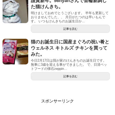
謹賀新年。56nyanさんで首輪新調し
た猫けんきち。
明けましておめでとうございます。 半年も更新して
おりませんでした、、 月日がたつのは早いもんで
す。 いつもけんきちのお誕生日か...
記事を読む
猫のお誕生日に国産まぐろの祝い肴と
ウェルネス キトルズ チキンを買って
みた。
今日2月17日は我が家のけんきちのお誕生日です。
無事に3歳を迎える事ができました。 で、日清ペッ
トフードの懐石zeppin...
記事を読む
スポンサーリンク