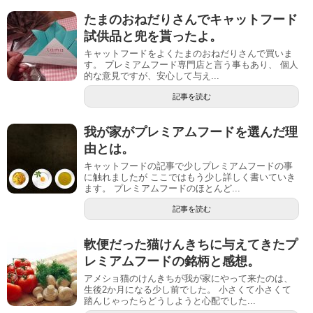
たまのおねだりさんでキャットフード
試供品と兜を貰ったよ。
キャットフードをよくたまのおねだりさんで買いま
す。 プレミアムフード専門店と言う事もあり、 個人
的な意見ですが、安心して与え...
記事を読む
我が家がプレミアムフードを選んだ理
由とは。
キャットフードの記事で少しプレミアムフードの事
に触れましたが ここではもう少し詳しく書いていき
ます。 プレミアムフードのほとんど...
記事を読む
軟便だった猫けんきちに与えてきたプ
レミアムフードの銘柄と感想。
アメショ猫のけんきちが我が家にやって来たのは、
生後2か月になる少し前でした。 小さくて小さくて
踏んじゃったらどうしようと心配でした...