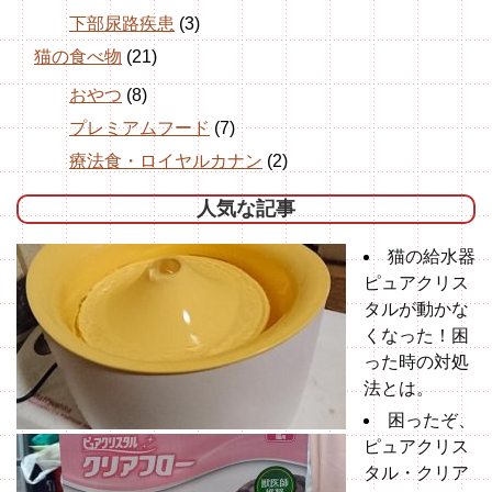
下部尿路疾患
(3)
猫の食べ物
(21)
おやつ
(8)
プレミアムフード
(7)
療法食・ロイヤルカナン
(2)
人気な記事
猫の給水器
ピュアクリス
タルが動かな
くなった！困
った時の対処
法とは。
困ったぞ、
ピュアクリス
タル・クリア