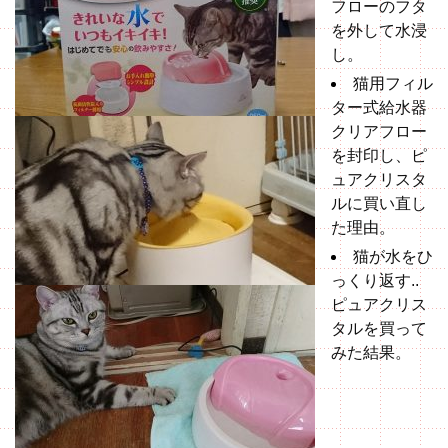
フローのフタ
を外して水浸
し。
猫用フィル
ター式給水器
クリアフロー
を封印し、ピ
ュアクリスタ
ルに買い直し
た理由。
猫が水をひ
っくり返す..
ピュアクリス
タルを買って
みた結果。